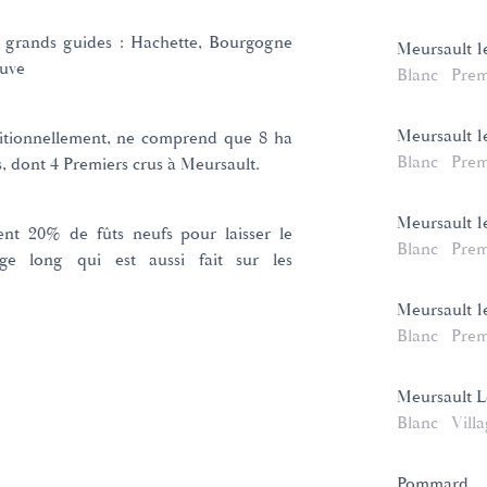
es grands guides : Hachette, Bourgogne
Meursault 1
auve
Blanc
Prem
Meursault 1
aditionnellement, ne comprend que 8 ha
Blanc
Prem
s, dont 4 Premiers crus à Meursault.
Meursault 1
ent 20% de fûts neufs pour laisser le
Blanc
Prem
age long qui est aussi fait sur les
Meursault 1
Blanc
Prem
Meursault L
Blanc
Vill
Pommard