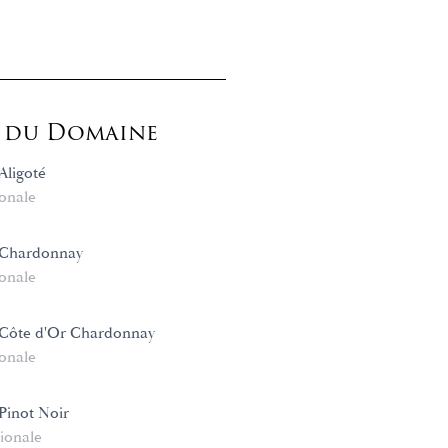
s du Domaine
Aligoté
onale
Chardonnay
onale
Côte d'Or Chardonnay
onale
Pinot Noir
ionale