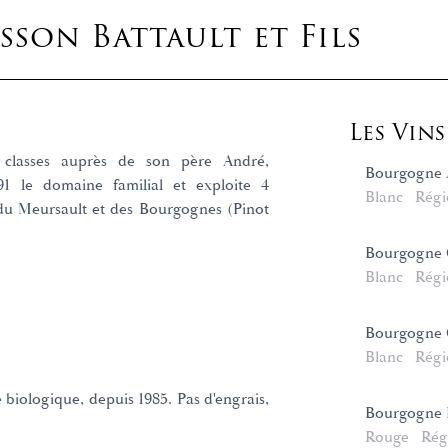
son Battault et Fils
Les Vin
s classes auprès de son père André,
Bourgogne 
991 le domaine familial et exploite 4
Blanc
Régi
 du Meursault et des Bourgognes (Pinot
Bourgogne 
Blanc
Régi
Bourgogne 
Blanc
Régi
 biologique, depuis 1985. Pas d'engrais,
Bourgogne 
Rouge
Rég