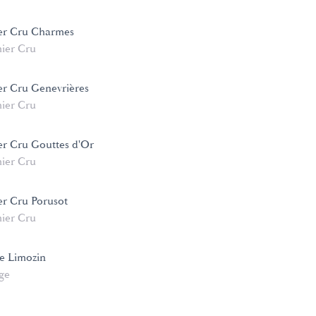
er Cru Charmes
ier Cru
er Cru Genevrières
ier Cru
er Cru Gouttes d'Or
ier Cru
er Cru Porusot
ier Cru
e Limozin
age