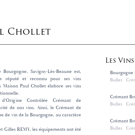
l Chollet
Les Vin
 Bourgogne, Savigny-Lès-Beaune est,
Bourgogne 
ge réputé et reconnu pour ses vins
Bulles
Cré
la Maison Paul Chollet élabore ses vins
tionnelle.
Crémant Bru
on d'Origine Contrôlée Crémant de
Bulles
Cré
cité de nos vins. Ainsi, le Crémant de
e de vin de la Bourgogne, au caractère
Crémant Bru
Bulles
Cré
 et Gilles REMY, les équipements ont été