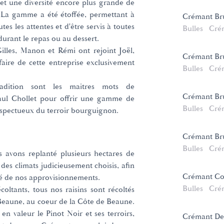
et une diversité encore plus grande de
La gamme a été étoffée, permettant à
Crémant Br
es les attentes et d'être servis à toutes
Bulles
Cré
 durant le repas ou au dessert.
illes, Manon et Rémi ont rejoint Joël,
Crémant Bru
faire de cette entreprise exclusivement
Bulles
Cré
radition sont les maitres mots de
Crémant Br
aul Chollet pour offrir une gamme de
Bulles
Cré
respectueux du terroir bourguignon.
Crémant Br
Bulles
Cré
 avons replanté plusieurs hectares de
des climats judicieusement choisis, afin
Crémant Co
té de nos approvisionnements.
Bulles
Cré
oltants, tous nos raisins sont récoltés
Beaune, au coeur de la Côte de Beaune.
en valeur le Pinot Noir et ses terroirs,
Crémant De