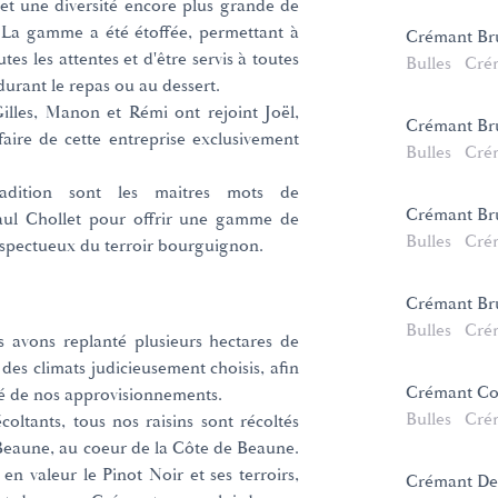
et une diversité encore plus grande de
La gamme a été étoffée, permettant à
Crémant Br
es les attentes et d'être servis à toutes
Bulles
Cré
 durant le repas ou au dessert.
illes, Manon et Rémi ont rejoint Joël,
Crémant Bru
faire de cette entreprise exclusivement
Bulles
Cré
radition sont les maitres mots de
Crémant Br
aul Chollet pour offrir une gamme de
Bulles
Cré
respectueux du terroir bourguignon.
Crémant Br
Bulles
Cré
 avons replanté plusieurs hectares de
des climats judicieusement choisis, afin
Crémant Co
té de nos approvisionnements.
Bulles
Cré
oltants, tous nos raisins sont récoltés
Beaune, au coeur de la Côte de Beaune.
en valeur le Pinot Noir et ses terroirs,
Crémant De