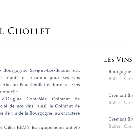
l Chollet
Les Vin
 Bourgogne, Savigny-Lès-Beaune est,
Bourgogne 
ge réputé et reconnu pour ses vins
Bulles
Cré
la Maison Paul Chollet élabore ses vins
tionnelle.
Crémant Bru
on d'Origine Contrôlée Crémant de
Bulles
Cré
cité de nos vins. Ainsi, le Crémant de
e de vin de la Bourgogne, au caractère
Crémant Bru
Bulles
Cré
 et Gilles REMY, les équipements ont été