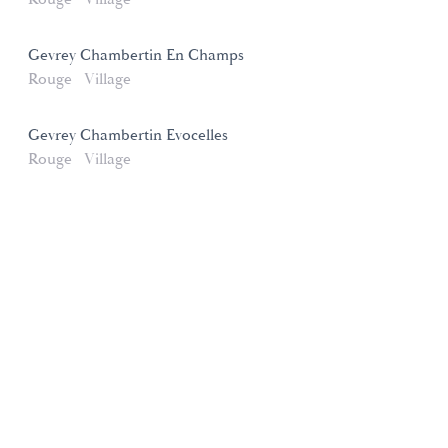
Gevrey Chambertin En Champs
Rouge
Village
Gevrey Chambertin Evocelles
Rouge
Village
Domaines et Saveurs Collection
165, route de Dijon 21200 Beaune