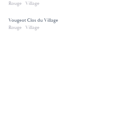
Rouge
Village
Vougeot Clos du Village
Rouge
Village
Domaines et Saveurs Collection
165, route de Dijon 21200 Beaune
+33 3 80 22 58 16
contact@ds-collection.com