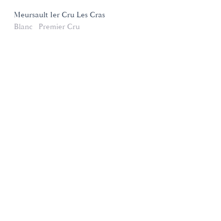
Meursault 1er Cru Les Cras
Blanc
Premier Cru
Domaines et Saveurs Collection
165, route de Dijon 21200 Beaune
+33 3 80 22 58 16
contact@ds-collection.com
Mentions légales