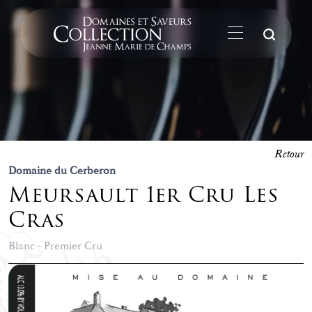
La
Retour
Domaine du Cerberon
Meursault 1er Cru Les
Cras
Blanc - Premier Cru