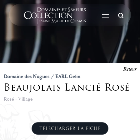
La
Retour
Domaine des Nugues / EARL Gelin
Beaujolais Lancié Rosé
Rosé - Village
TÉLÉCHARGER LA FICHE