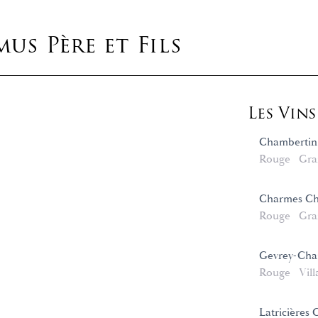
s Père et Fils
Les Vin
Chambertin
Rouge
Gra
Charmes Ch
Rouge
Gra
Gevrey-Cha
Rouge
Vill
Latricières