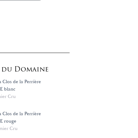
s du Domaine
u Clos de la Perrière
 blanc
ier Cru
u Clos de la Perrière
 rouge
mier Cru