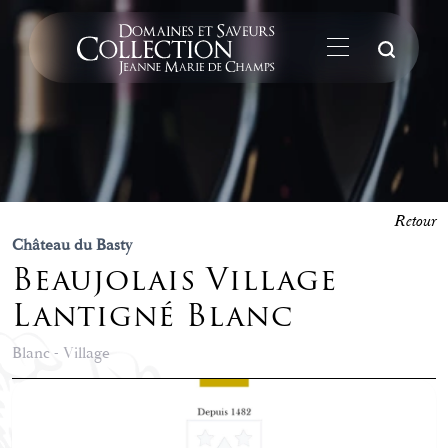
La
Retour
Château du Basty
Beaujolais Village
Lantigné Blanc
Blanc - Village