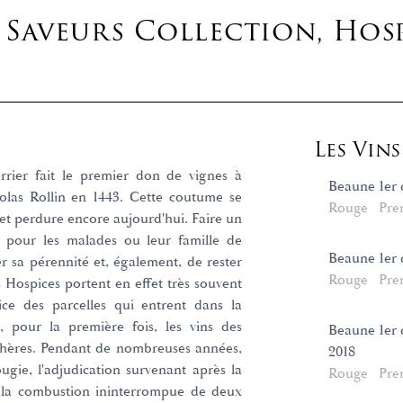
Saveurs Collection, Hos
Les Vin
errier fait le premier don de vignes à
Beaune 1er 
colas Rollin en 1443. Cette coutume se
Rouge
Pre
s et perdure encore aujourd'hui. Faire un
 pour les malades ou leur famille de
Beaune 1er 
rer sa pérennité et, également, de rester
Rouge
Pre
s Hospices portent en effet très souvent
ce des parcelles qui entrent dans la
 pour la première fois, les vins des
Beaune 1er 
hères. Pendant de nombreuses années,
2018
ougie, l'adjudication survenant après la
Rouge
Pre
e la combustion ininterrompue de deux