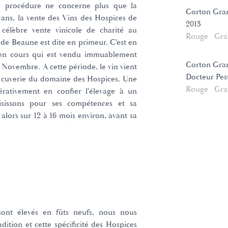
te procédure ne concerne plus que la
Corton Gra
s ans, la vente des Vins des Hospices de
2013
célèbre vente vinicole de charité au
Rouge
Gra
de Beaune est dite en primeur. C'est en
e en cours qui est vendu immuablement
Corton Gra
Novembre. A cette période, le vin vient
Docteur Pes
 la cuverie du domaine des Hospices. Une
Rouge
Gra
érativement en confier l'élevage à un
isissons pour ses compétences et sa
alors sur 12 à 16 mois environ, avant sa
sont élevés en fûts neufs, nous nous
dition et cette spécificité des Hospices