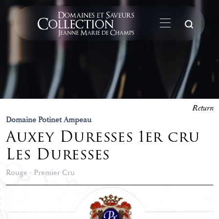
Su
Return
Domaine Potinet Ampeau
Auxey Duresses 1er cru
Les Duresses
Rouge - Premier Cru