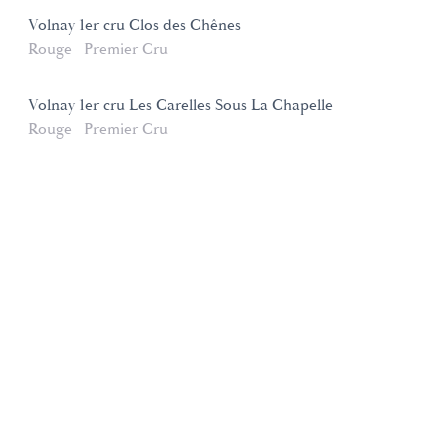
Volnay 1er cru Clos des Chênes
Rouge
Premier Cru
Volnay 1er cru Les Carelles Sous La Chapelle
Rouge
Premier Cru
Domaines et Saveurs Collection
165, route de Dijon 21200 Beaune
+33 3 80 22 58 16
contact@ds-collection.com