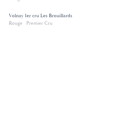
Volnay 1er cru Les Brouillards
Rouge
Premier Cru
Domaines et Saveurs Collection
165, route de Dijon 21200 Beaune
+33 3 80 22 58 16
contact@ds-collection.com