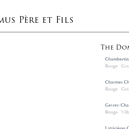
s Père et Fils
The Dom
Chambertin
Rouge
Gra
Charmes Ch
Rouge
Gra
Gevrey-Cha
Rouge
Vill
Latricières