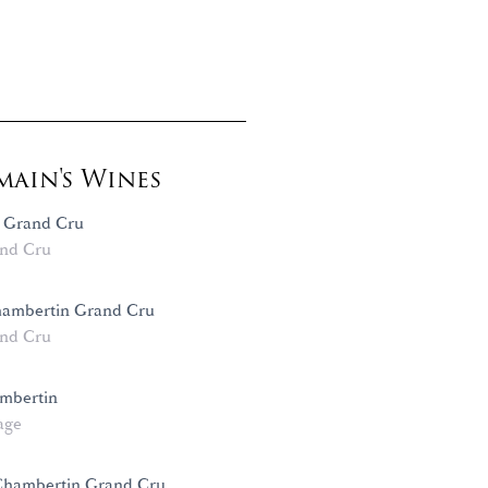
ain's Wines
 Grand Cru
nd Cru
ambertin Grand Cru
nd Cru
mbertin
age
 Chambertin Grand Cru