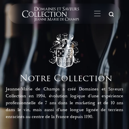
La
Notre Collection
Jeanne-Marie de Champs a créé Domaines et Saveurs
Collection en 1994, évolution logique d’une expérience
professionnelle de 7 ans dans le marketing et de 10 ans
dans le vin, mais aussi d’une longue lignée de terriens
enracinés au centre de la France depuis 1190.