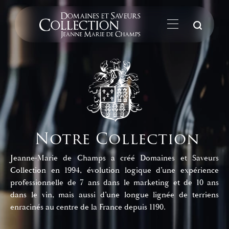
La
Notre Collection
Jeanne-Marie de Champs a créé Domaines et Saveurs
Collection en 1994, évolution logique d’une expérience
professionnelle de 7 ans dans le marketing et de 10 ans
dans le vin, mais aussi d’une longue lignée de terriens
enracinés au centre de la France depuis 1190.